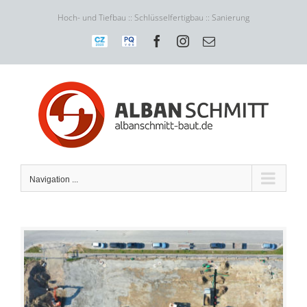
Skip
Hoch- und Tiefbau :: Schlüsselfertigbau :: Sanierung
to
content
CrefoZert
PQ
Facebook
Instagram
E-
VOB
Mail
Navigation ...