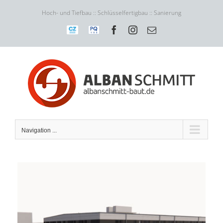
Skip
Hoch- und Tiefbau :: Schlüsselfertigbau :: Sanierung
to
content
CrefoZert
PQ
Facebook
Instagram
E-
VOB
Mail
Navigation ...